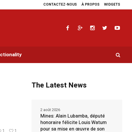
CONTACTEZ-NOUS
À PROPOS
WIDGETS
plie les plaidoyers en faveur de la RDC.
Parlement panafricain : à Johanne
tionality
The Latest News
2 août 2026
Mines: Alain Lubamba, député
honoraire félicite Louis Watum
pour sa mise en œuvre de son
1
1