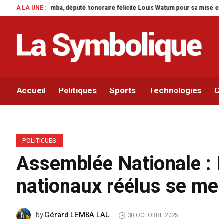
uté honoraire félicite Louis Watum pour sa mise en œuvre de son initiative le
A LA UNE :
Accueil
Politiques
Sports
Technologies
C
POLITIQUES
Assemblée Nationale :
nationaux réélus se met
Gérard LEMBA LAU
by
30 OCTOBRE 2025