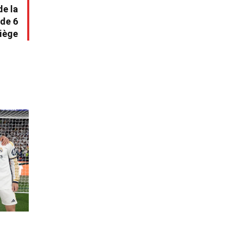
de la
de 6
siège