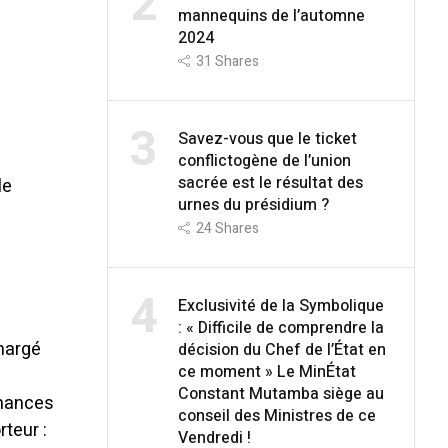
2
mannequins de l’automne
2024
31
Shares
3
Savez-vous que le ticket
conflictogène de l’union
sacrée est le résultat des
le
urnes du présidium ?
24
Shares
4
Exclusivité de la Symbolique
: « Difficile de comprendre la
hargé
décision du Chef de l’État en
ce moment » Le MinÉtat
Constant Mutamba siège au
inances
conseil des Ministres de ce
teur :
Vendredi !