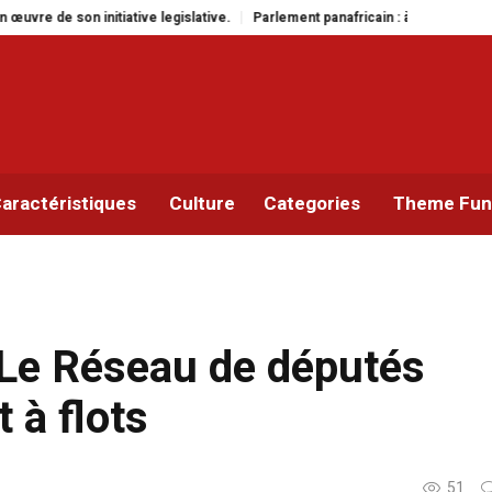
gislative.
Parlement panafricain : à Johannesburg, Aimé Boji Sangara multi
aractéristiques
Culture
Categories
Theme Func
 Le Réseau de députés
 à flots
51