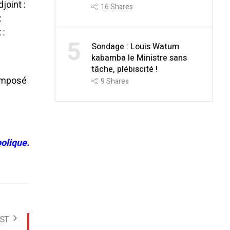
joint :
16
Shares
:
 :
5
Sondage : Louis Watum
kabamba le Ministre sans
tâche, plébiscité !
composé
9
Shares
olique.
ST