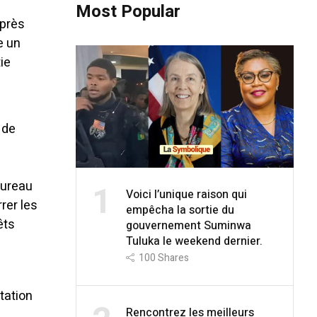
Most Popular
après
e un
ie
 de
bureau
1
Voici l’unique raison qui
rer les
empêcha la sortie du
êts
gouvernement Suminwa
Tuluka le weekend dernier.
100
Shares
tation
Rencontrez les meilleurs