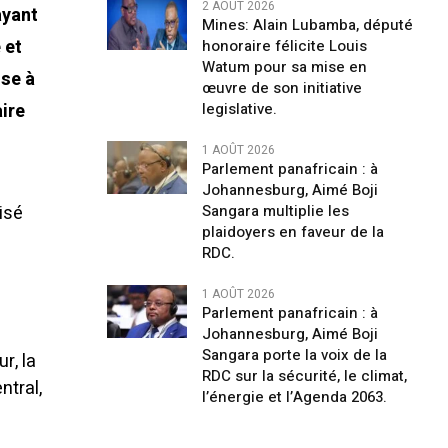
2 AOÛT 2026
ayant
Mines: Alain Lubamba, député
 et
honoraire félicite Louis
Watum pour sa mise en
ose à
œuvre de son initiative
aire
legislative.
1 AOÛT 2026
Parlement panafricain : à
Johannesburg, Aimé Boji
isé
Sangara multiplie les
plaidoyers en faveur de la
RDC.
1 AOÛT 2026
Parlement panafricain : à
Johannesburg, Aimé Boji
Sangara porte la voix de la
r, la
RDC sur la sécurité, le climat,
ntral,
l’énergie et l’Agenda 2063.