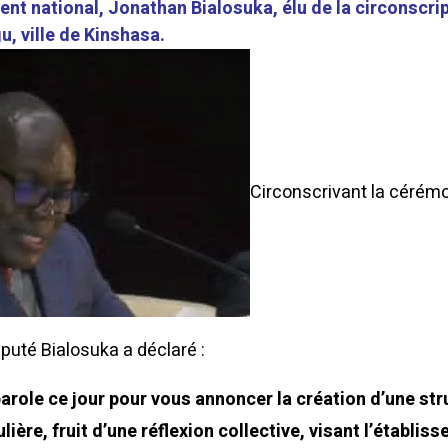
ent national, Jonathan Bialosuka, élu de la circonscri
u, ville de Kinshasa.
Circonscrivant la cérém
puté Bialosuka a déclaré :
arole ce jour pour vous annoncer la création d’une str
lière, fruit d’une réflexion collective, visant l’établis