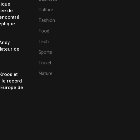
tique
Culture
sée de
rencontré
Fashion
éplique
Food
Tech
 Andy
ateur de
Sports
Travel
Nature
Kroos et
t le record
’Europe de