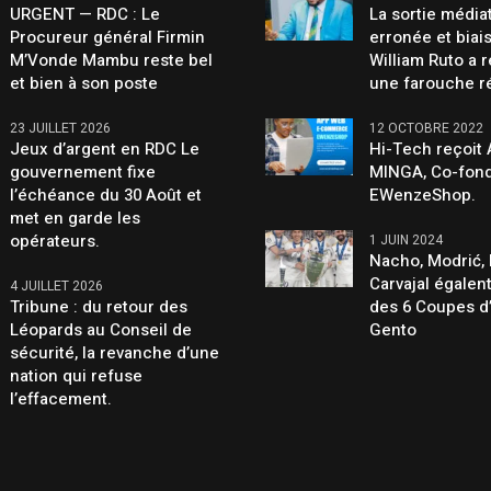
URGENT — RDC : Le
La sortie média
Procureur général Firmin
erronée et biai
M’Vonde Mambu reste bel
William Ruto a 
et bien à son poste
une farouche r
23 JUILLET 2026
12 OCTOBRE 2022
Jeux d’argent en RDC Le
Hi-Tech reçoit
gouvernement fixe
MINGA, Co-fond
l’échéance du 30 Août et
EWenzeShop.
met en garde les
opérateurs.
1 JUIN 2024
Nacho, Modrić, 
Carvajal égalen
4 JUILLET 2026
Tribune : du retour des
des 6 Coupes d
Léopards au Conseil de
Gento
sécurité, la revanche d’une
nation qui refuse
l’effacement.