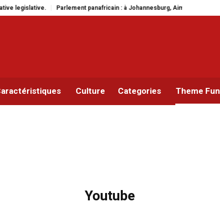
.
Parlement panafricain : à Johannesburg, Aimé Boji Sangara multiplie les 
aractéristiques
Culture
Categories
Theme Func
Youtube