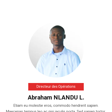
Directeur des Opérations
Abraham NLANDU L.
Etiam eu molestie eros, commodo hendrerit sapien.
Maecenas tempus leo ac nisi iaculis porta. Sed sapien tortor,