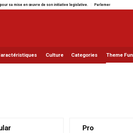
ise en œuvre de son initiative legislative.
Parlement panafricain : à Joha
aractéristiques
Culture
Categories
Theme Func
ular
Pro