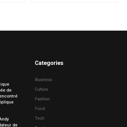
Categories
Business
tique
Culture
sée de
rencontré
Fashion
éplique
Food
Tech
 Andy
ateur de