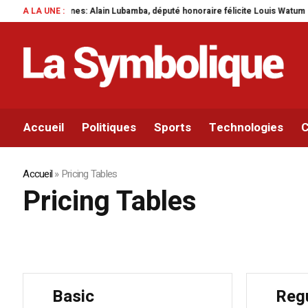
A LA UNE :
Mines: Alain Lubamba, député honoraire félicite Louis Watum pour sa m
Accueil
Politiques
Sports
Technologies
C
Accueil
»
Pricing Tables
Pricing Tables
Basic
Reg