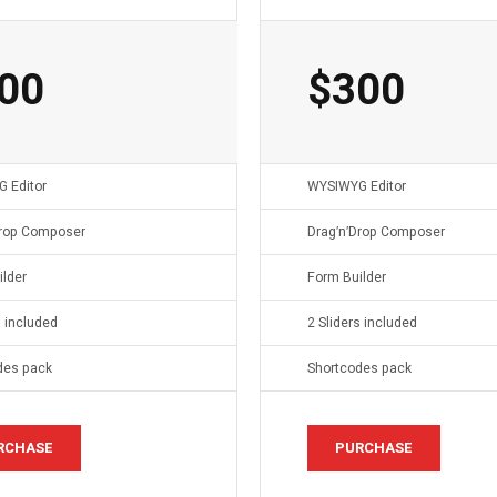
00
$
300
 Editor
WYSIWYG Editor
Drop Composer
Drag′n′Drop Composer
lder
Form Builder
s included
2 Sliders included
des pack
Shortcodes pack
RCHASE
PURCHASE