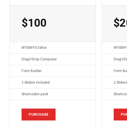
$
100
$
2
WYSIWYG Editor
WYSIWYG
Drag′n′Drop Composer
Drag′n′
Form Builder
Form Bui
2 Sliders included
2 Slider
Shortcodes pack
Shortco
PURCHASE
PU