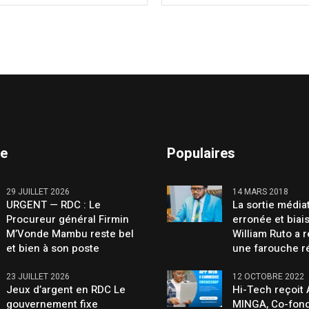
te
Populaires
29 JUILLET 2026
14 MARS 2018
URGENT — RDC : Le
La sortie média
Procureur général Firmin
erronée et biai
M’Vonde Mambu reste bel
William Ruto a 
et bien à son poste
une farouche r
23 JUILLET 2026
12 OCTOBRE 2022
Jeux d’argent en RDC Le
Hi-Tech reçoit
gouvernement fixe
MINGA, Co-fond