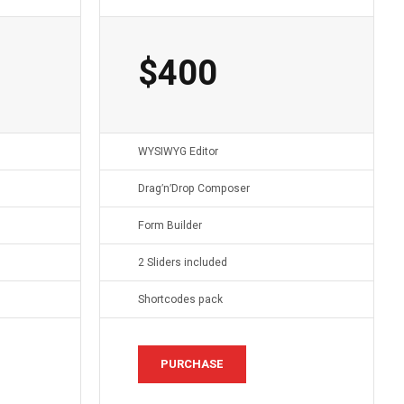
$
400
WYSIWYG Editor
Drag′n′Drop Composer
Form Builder
2 Sliders included
Shortcodes pack
PURCHASE