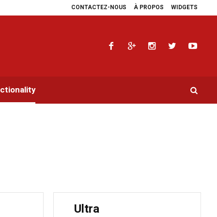
CONTACTEZ-NOUS
À PROPOS
WIDGETS
nnesburg, Aimé Boji Sangara multiplie les plaidoyers en faveur de la RDC.
tionality
Ultra