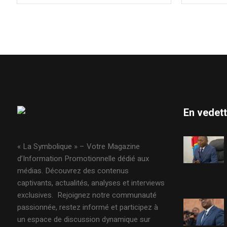
En vedet
« La Symbolique » – Votre Magazine
d’Information Promotionnelle dédié aux
médias. Découvrez des contenus
captivants, actualités, analyses et interviews
exclusives. Rejoignez notre communauté
passionnée, restez informé et participez à
un espace de discussion dynamique sur