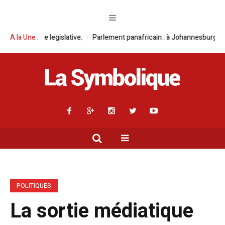
islative.
A la Une :
Parlement panafricain : à Johannesburg, Aimé Boji Sangara mu
POLITIQUES
La sortie médiatique