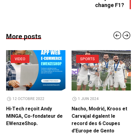
change F1?
More posts
VIDEO
SPORTS
12 OCTOBRE 2022
1 JUIN 2024
Hi-Tech reçoit Andy
Nacho, Modrić, Kroos et
MINGA, Co-fondateur de
Carvajal égalent le
EWenzeShop.
record des 6 Coupes
d’Europe de Gento