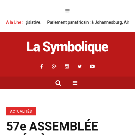
ive.
A la Une :
Parlement panafricain : à Johannesburg, Aimé Boji Sangara multipl
ACTUALITÉS
57e ASSEMBLÉE