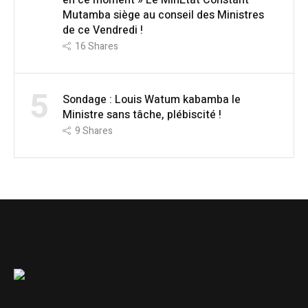
en ce moment » Le MinÉtat Constant
Mutamba siège au conseil des Ministres
de ce Vendredi !
16
Shares
5
Sondage : Louis Watum kabamba le
Ministre sans tâche, plébiscité !
9
Shares