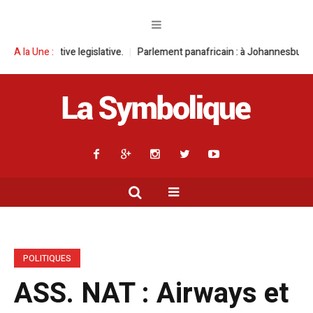
ive.
A la Une :
Parlement panafricain : à Johannesburg, Aimé Boji Sangara multipl
POLITIQUES
ASS. NAT : Airways et