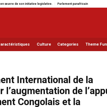
ment panafricain : à Johannesburg, Aimé Boji Sangara multiplie les plaidoyers
aractéristiques
Culture
Categories
Theme Func
nt International de la
r l’augmentation de l’app
ent Congolais et la