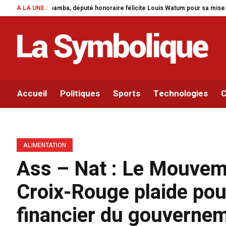
ite Louis Watum pour sa mise en œuvre de son initiative legislative.
A LA UNE :
Parle
Accueil
Politiques
Sports
Technologies
C
ALIMENTATION
Ass – Nat : Le Mouveme
Croix-Rouge plaide pou
financier du gouvernem