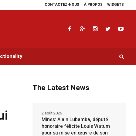
CONTACTEZ-NOUS
À PROPOS
WIDGETS
 en faveur de la RDC.
Parlement panafricain : à Johannesburg, Aimé Boji San
tionality
The Latest News
ui
2 août 2026
Mines: Alain Lubamba, député
honoraire félicite Louis Watum
pour sa mise en œuvre de son