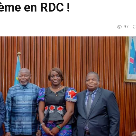
lème en RDC !
97