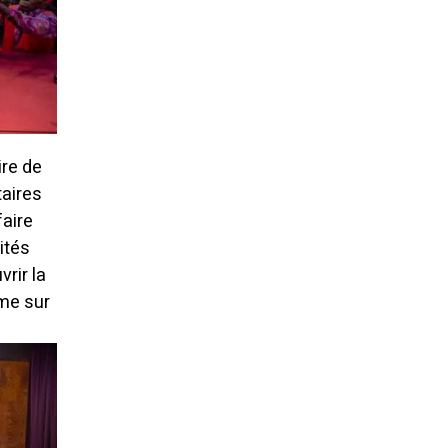
ire de
taires
faire
ités
vrir la
ème sur