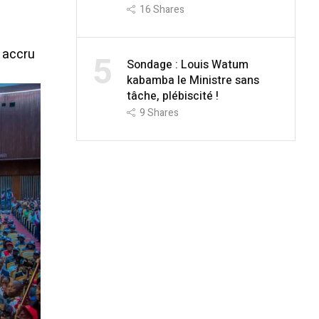
16
Shares
e accru
5
Sondage : Louis Watum
kabamba le Ministre sans
tâche, plébiscité !
9
Shares