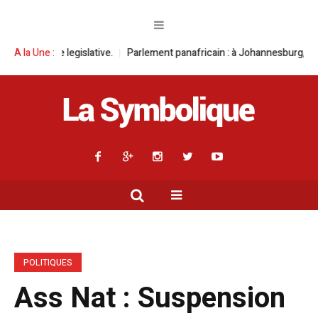
ve.
A la Une :
Parlement panafricain : à Johannesburg, Aimé Boji Sangara multipli
POLITIQUES
Ass Nat : Suspension