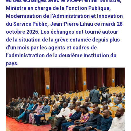
eu des échanges avec le Vice-Premier Ministre,
Ministre en charge de la Fonction Publique,
Modernisation de l’Administration et Innovation
du Service Public, Jean-Pierre Lihau ce mardi 28
octobre 2025. Les échanges ont tourné autour
de la situation de la grève entamée depuis plus
d’un mois par les agents et cadres de
l’administration de la deuxième Institution du
pays.