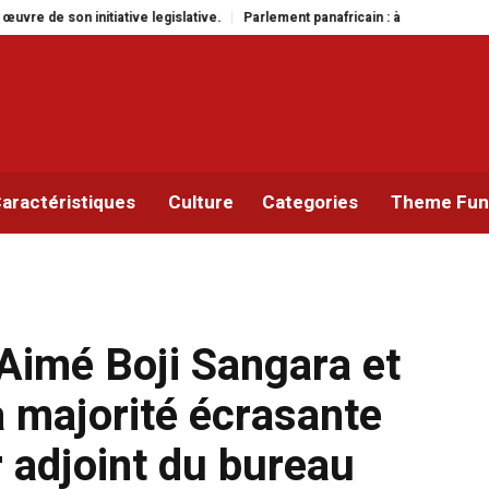
Parlement panafricain : à Johannesburg, Aimé Boji Sangara multiplie les pl
aractéristiques
Culture
Categories
Theme Func
Aimé Boji Sangara et
la majorité écrasante
r adjoint du bureau