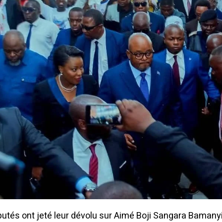
putés ont jeté leur dévolu sur Aimé Boji Sangara Bamanyi