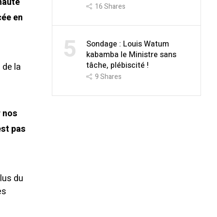
 haute
16
Shares
cée en
5
Sondage : Louis Watum
kabamba le Ministre sans
tâche, plébiscité !
 de la
9
Shares
r nos
est pas
élus du
es