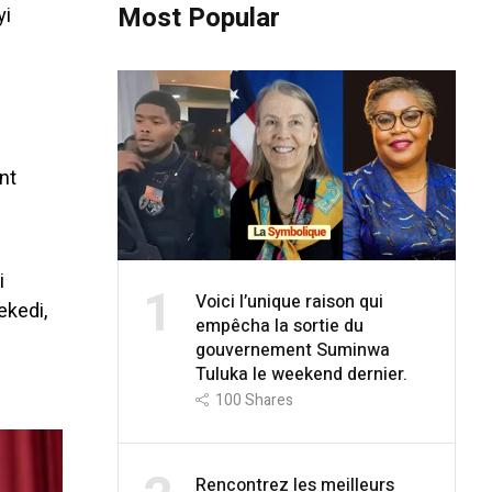
Most Popular
yi
nt
i
1
Voici l’unique raison qui
ekedi,
empêcha la sortie du
gouvernement Suminwa
Tuluka le weekend dernier.
100
Shares
Rencontrez les meilleurs