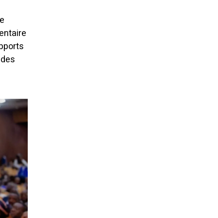
de
entaire
apports
 des