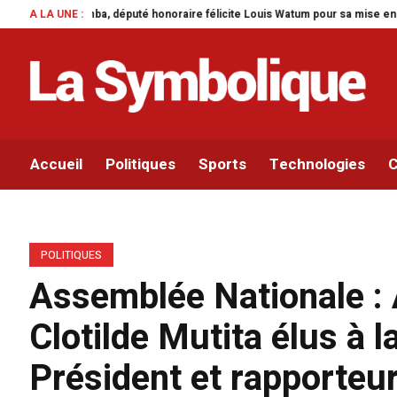
e félicite Louis Watum pour sa mise en œuvre de son initiative legislative.
A LA UNE :
Accueil
Politiques
Sports
Technologies
C
POLITIQUES
Assemblée Nationale : 
Clotilde Mutita élus à 
Président et rapporteu