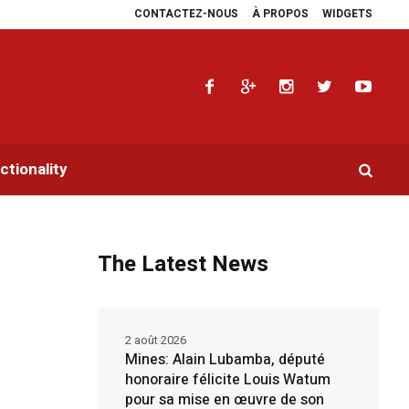
CONTACTEZ-NOUS
À PROPOS
WIDGETS
aidoyers en faveur de la RDC.
Parlement panafricain : à Johannesburg, Aimé 
tionality
The Latest News
2 août 2026
Mines: Alain Lubamba, député
honoraire félicite Louis Watum
pour sa mise en œuvre de son