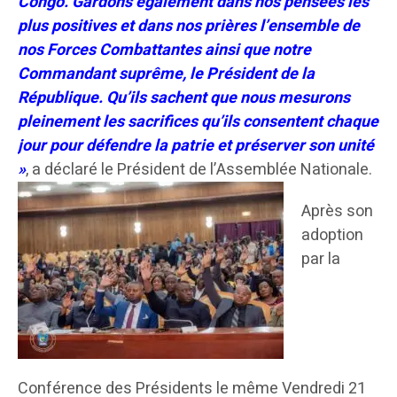
Congo. Gardons également dans nos pensées les
plus positives et dans nos prières l’ensemble de
nos Forces Combattantes ainsi que notre
Commandant suprême, le Président de la
République. Qu’ils sachent que nous mesurons
pleinement les sacrifices qu’ils consentent chaque
jour pour défendre la patrie et préserver son unité
»
, a déclaré le Président de l’Assemblée Nationale.
Après son
adoption
par la
Conférence des Présidents le même Vendredi 21