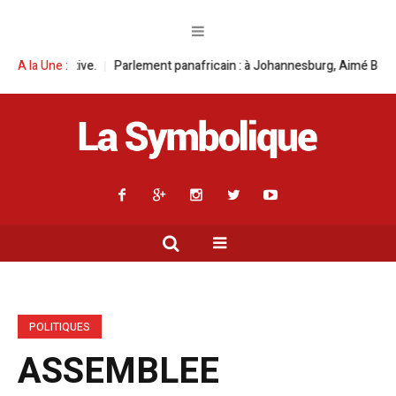
ement panafricain : à Johannesburg, Aimé Boji Sangara multiplie les plai
A la Une :
POLITIQUES
ASSEMBLEE