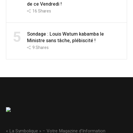
de ce Vendredi !
16
Shares
5
Sondage : Louis Watum kabamba le
Ministre sans tâche, plébiscité !
9
Shares
« La Symbolique » – Votre Magazine d’Information