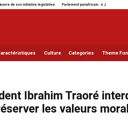
Parlement panafricain : à Johannesburg, Aimé Boji Sangara multiplie les p
aractéristiques
Culture
Categories
Theme Func
dent Ibrahim Traoré inter
réserver les valeurs mora