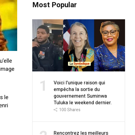
Most Popular
u’elle
l’image
1
Voici l’unique raison qui
empêcha la sortie du
gouvernement Suminwa
s le
Tuluka le weekend dernier.
enri
100
Shares
Rencontrez les meilleurs