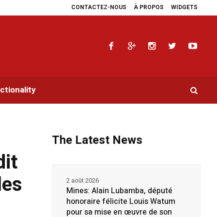
CONTACTEZ-NOUS
À PROPOS
WIDGETS
laidoyers en faveur de la RDC.
Parlement panafricain : à Johannesburg, Aimé
tionality
The Latest News
dit
les
2 août 2026
Mines: Alain Lubamba, député
honoraire félicite Louis Watum
pour sa mise en œuvre de son