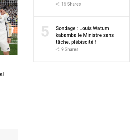
16
Shares
5
Sondage : Louis Watum
kabamba le Ministre sans
tâche, plébiscité !
9
Shares
al
s