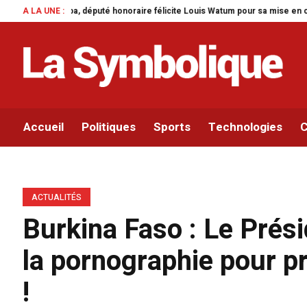
re félicite Louis Watum pour sa mise en œuvre de son initiative legislative.
A LA UNE :
Accueil
Politiques
Sports
Technologies
C
ACTUALITÉS
Burkina Faso : Le Prési
la pornographie pour p
!