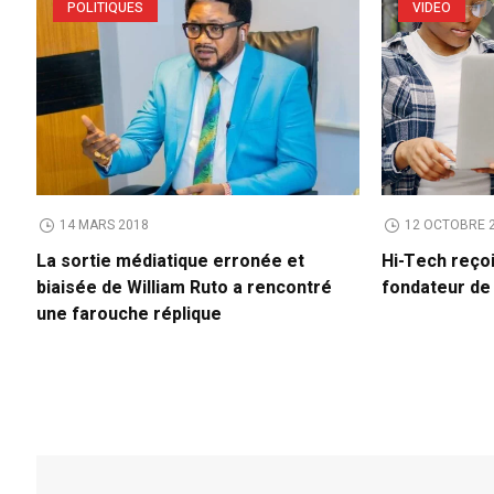
POLITIQUES
VIDEO
14 MARS 2018
12 OCTOBRE 
La sortie médiatique erronée et
Hi-Tech reço
biaisée de William Ruto a rencontré
fondateur d
une farouche réplique