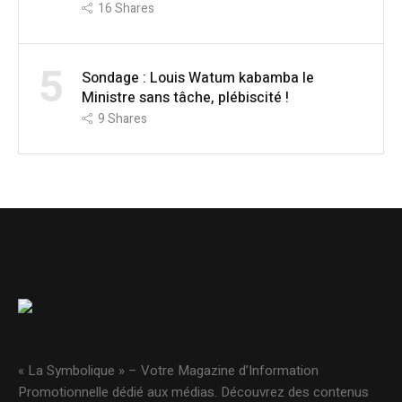
16
Shares
5
Sondage : Louis Watum kabamba le
Ministre sans tâche, plébiscité !
9
Shares
« La Symbolique » – Votre Magazine d’Information
Promotionnelle dédié aux médias. Découvrez des contenus