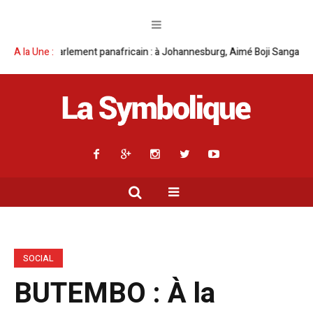
ement panafricain : à Johannesburg, Aimé Boji Sangara multiplie les plaid
A la Une :
SOCIAL
BUTEMBO : À la