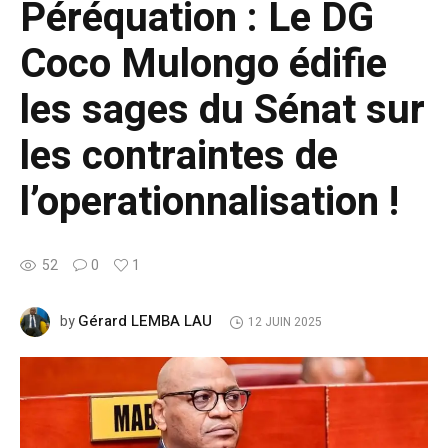
Péréquation : Le DG
Coco Mulongo édifie
les sages du Sénat sur
les contraintes de
l’operationnalisation !
52
0
1
Gérard LEMBA LAU
by
12 JUIN 2025