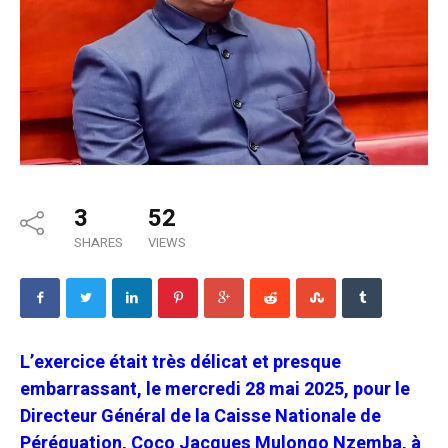
3
52
SHARES
VIEWS
L’exercice était très délicat et presque
embarrassant, le mercredi 28 mai 2025, pour le
Directeur Général de la Caisse Nationale de
Péréquation, Coco Jacques Mulongo Nzemba, à