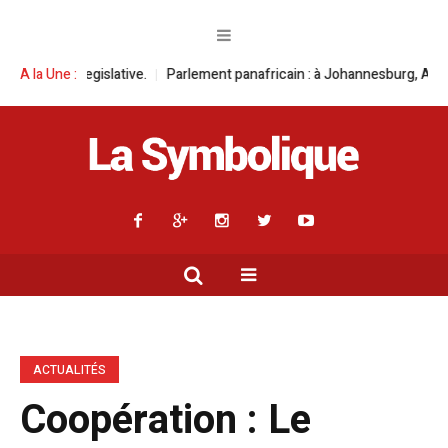
slative.
A la Une :
Parlement panafricain : à Johannesburg, Aimé Boji Sangara mult
ACTUALITÉS
Coopération : Le