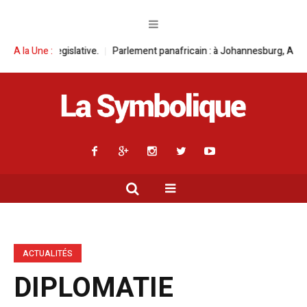
rlement panafricain : à Johannesburg, Aimé Boji Sangara multiplie les pla
A la Une :
ACTUALITÉS
DIPLOMATIE