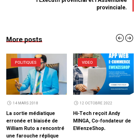
l’Exécutif provincial et l’Assemblée
provinciale.
More posts
POLITIQUES
VIDEO
14 MARS 2018
12 OCTOBRE 2022
La sortie médiatique
Hi-Tech reçoit Andy
erronée et biaisée de
MINGA, Co-fondateur de
William Ruto a rencontré
EWenzeShop.
une farouche réplique