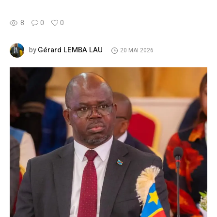
8
0
0
Gérard LEMBA LAU
by
20 MAI 2026