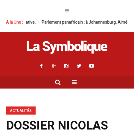
lement panafricain : à Johannesburg, Aimé Boji Sangara multiplie les pla
A la Une :
ACTUALITÉS
DOSSIER NICOLAS