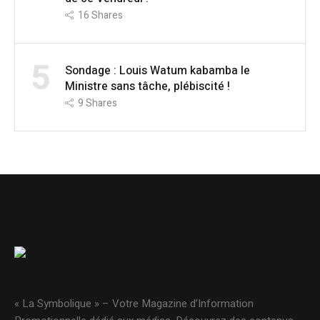
16
Shares
5
Sondage : Louis Watum kabamba le
Ministre sans tâche, plébiscité !
9
Shares
« La Symbolique » – Votre Magazine d’Information