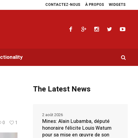
CONTACTEZ-NOUS
À PROPOS
WIDGETS
ie les plaidoyers en faveur de la RDC.
Parlement panafricain : à Johannesb
tionality
The Latest News
2 août 2026
Mines: Alain Lubamba, député
0
1
honoraire félicite Louis Watum
pour sa mise en œuvre de son