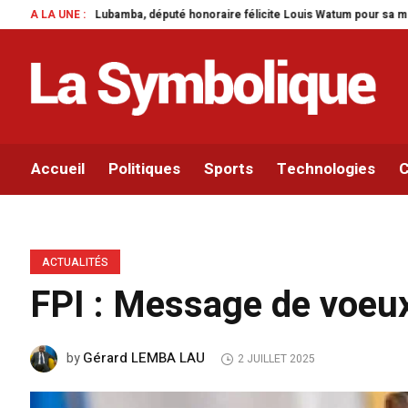
é honoraire félicite Louis Watum pour sa mise en œuvre de son initiative legi
A LA UNE :
Accueil
Politiques
Sports
Technologies
C
ACTUALITÉS
FPI : Message de voeux
Gérard LEMBA LAU
by
2 JUILLET 2025