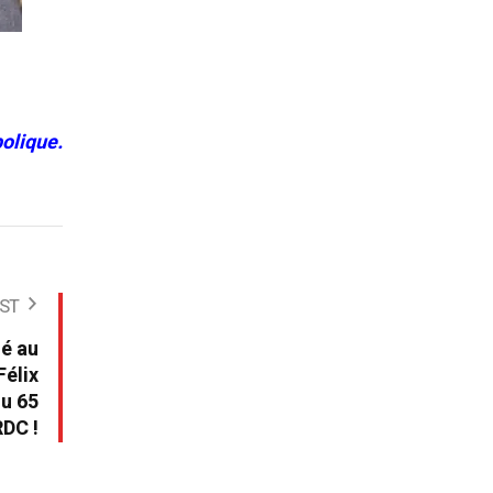
olique.
ST
é au
Félix
du 65
RDC !