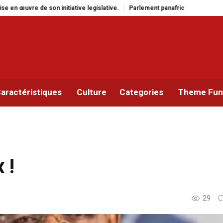
slative.
Parlement panafricain : à Johannesburg, Aimé Boji Sangara multipl
aractéristiques
Culture
Categories
Theme Func
 !
29