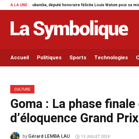
honoraire félicite Louis Watum pour sa mise en œuvre de son initiative legisl
A LA UNE :
Accueil
Politiques
Sports
Technologies
C
CULTURE
Goma : La phase finale
d’éloquence Grand Pri
Gérard LEMBA LAU
by
13 JUILLET 2024