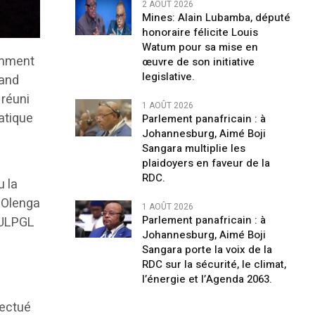
2 AOÛT 2026
Mines: Alain Lubamba, député
honoraire félicite Louis
Watum pour sa mise en
amment
œuvre de son initiative
legislative.
rand
 réuni
1 AOÛT 2026
atique
Parlement panafricain : à
Johannesburg, Aimé Boji
Sangara multiplie les
plaidoyers en faveur de la
RDC.
u la
h Olenga
1 AOÛT 2026
Parlement panafricain : à
s ULPGL
Johannesburg, Aimé Boji
Sangara porte la voix de la
RDC sur la sécurité, le climat,
l’énergie et l’Agenda 2063.
fectué