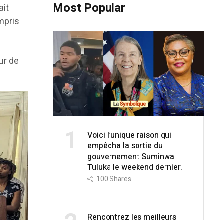
Most Popular
ait
ompris
ur de
1
Voici l’unique raison qui
empêcha la sortie du
gouvernement Suminwa
Tuluka le weekend dernier.
100
Shares
Rencontrez les meilleurs