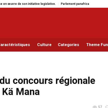
ative.
Parlement panafricain : à Johannesburg, Aimé Boji Sangara multiplie
aractéristiques
Culture
Categories
Theme Func
 du concours régionale
x Kä Mana
57