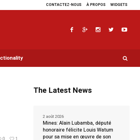
CONTACTEZ-NOUS
À PROPOS
WIDGETS
 les plaidoyers en faveur de la RDC.
Parlement panafricain : à Johannesburg
tionality
The Latest News
2 août 2026
Mines: Alain Lubamba, député
honoraire félicite Louis Watum
pour sa mise en œuvre de son
0
1