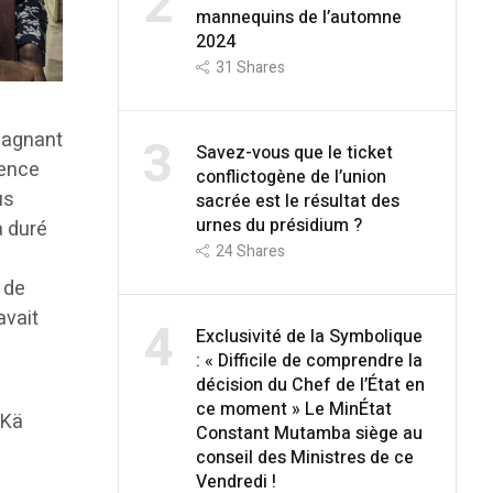
2
mannequins de l’automne
2024
31
Shares
gagnant
3
Savez-vous que le ticket
ience
conflictogène de l’union
us
sacrée est le résultat des
urnes du présidium ?
a duré
24
Shares
t de
avait
4
Exclusivité de la Symbolique
: « Difficile de comprendre la
décision du Chef de l’État en
ce moment » Le MinÉtat
 Kä
Constant Mutamba siège au
conseil des Ministres de ce
Vendredi !