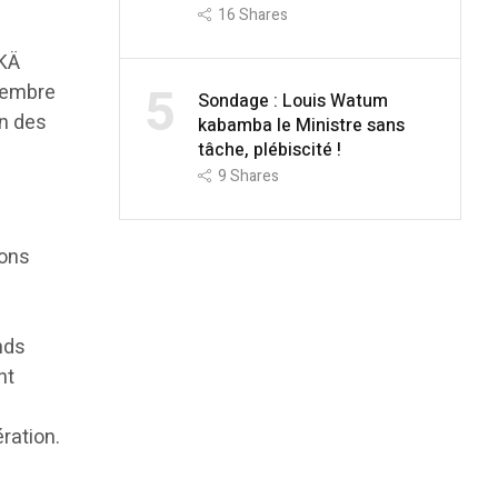
16
Shares
 KÄ
5
ovembre
Sondage : Louis Watum
un des
kabamba le Ministre sans
tâche, plébiscité !
9
Shares
ions
s
ands
nt
ération.