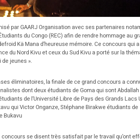
nisé par GAARJ Organisation avec ses partenaires not
tudiants du Congo (REC) afin de rendre hommage au g
odefroid Kä Mana d’heureuse mémoire. Ce concours qui a
ince du Nord Kivu et ceux du Sud Kivu a porté sur la thém
i de jeunes ».
es éliminatoires, la finale de ce grand concours a conn
finalistes dont deux étudiants de Goma qui sont Abdalla
 étudiants de l’Université Libre de Pays des Grands Lac
kavu qui Victor Onganze, Stéphane Birakwe étudiants de
de Bukavu
concours se disent très satisfait par le travail qu’ont ef