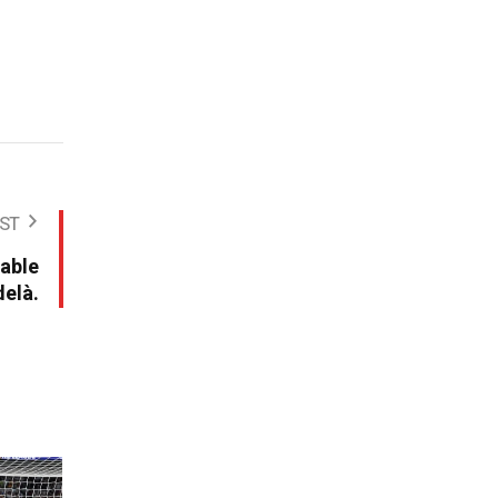
ST
rable
delà.