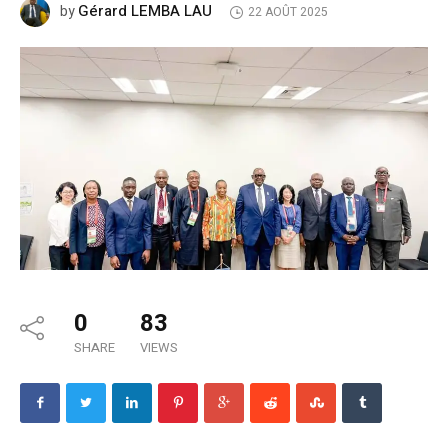
Gérard LEMBA LAU
by
22 AOÛT 2025
0
83
SHARE
VIEWS