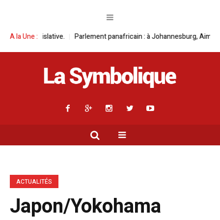
Parlement panafricain : à Johannesburg, Aimé Boji Sangara multiplie les 
A la Une :
ACTUALITÉS
Japon/Yokohama