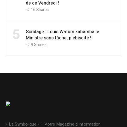
de ce Vendredi !
16
Shares
5
Sondage : Louis Watum kabamba le
Ministre sans tâche, plébiscité !
9
Shares
« La Symbolique » – Votre Magazine d’Information