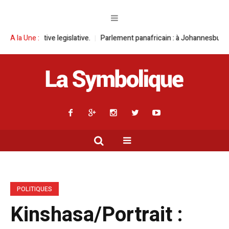
egislative.
A la Une :
Parlement panafricain : à Johannesburg, Aimé Boji Sangara 
POLITIQUES
Kinshasa/Portrait :