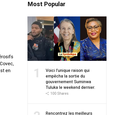
Most Popular
a
érosifs
 Covec,
1
est en
Voici l’unique raison qui
empêcha la sortie du
gouvernement Suminwa
Tuluka le weekend dernier.
100
Shares
Rencontrez les meilleurs