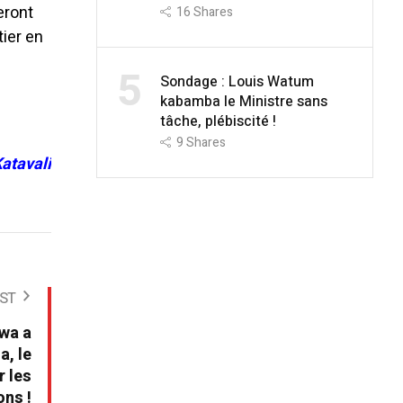
eront
16
Shares
tier en
5
Sondage : Louis Watum
kabamba le Ministre sans
tâche, plébiscité !
9
Shares
atavali
ST
nwa a
a, le
r les
ons !