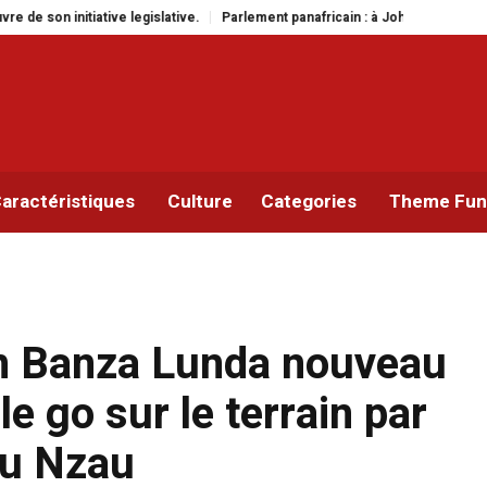
e.
Parlement panafricain : à Johannesburg, Aimé Boji Sangara multiplie les
aractéristiques
Culture
Categories
Theme Func
hn Banza Lunda nouveau
e go sur le terrain par
au Nzau