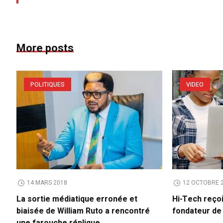
More posts
POLITIQUES
VIDEO
14 MARS 2018
12 OCTOBRE 
La sortie médiatique erronée et
Hi-Tech reço
biaisée de William Ruto a rencontré
fondateur d