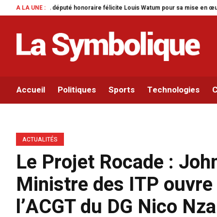
aire félicite Louis Watum pour sa mise en œuvre de son initiative legislativ
A LA UNE :
Accueil
Politiques
Sports
Technologies
C
ACTUALITÉS
Le Projet Rocade : Jo
Ministre des ITP ouvre l
l’ACGT du DG Nico Nz