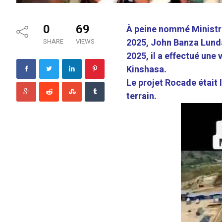
0
69
À peine nommé Ministre
2025, John Banza Lunda
SHARE
VIEWS
2025, il a effectué une
Kinshasa.
Le projet Rocade était
terrain.