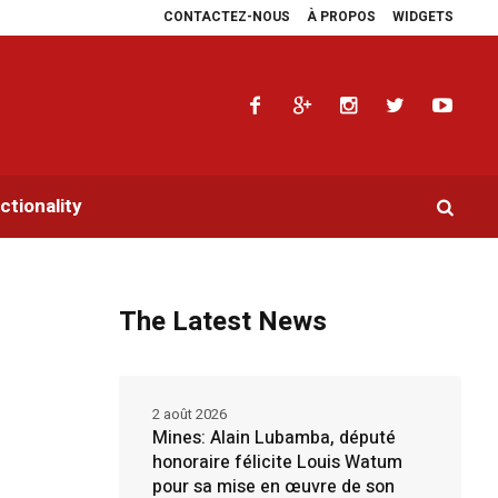
CONTACTEZ-NOUS
À PROPOS
WIDGETS
 plaidoyers en faveur de la RDC.
Parlement panafricain : à Johannesburg, Ai
tionality
The Latest News
2 août 2026
Mines: Alain Lubamba, député
honoraire félicite Louis Watum
pour sa mise en œuvre de son