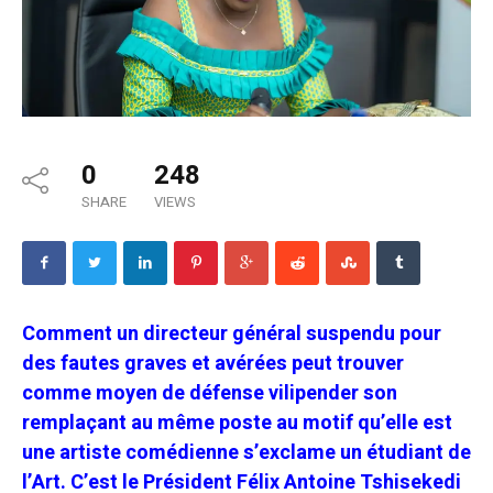
0
248
SHARE
VIEWS
Comment un directeur général suspendu pour
des fautes graves et avérées peut trouver
comme moyen de défense vilipender son
remplaçant au même poste au motif qu’elle est
une artiste comédienne s’exclame un étudiant de
l’Art. C’est le Président Félix Antoine Tshisekedi