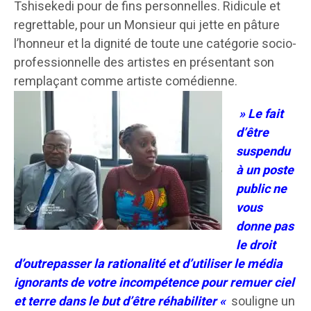
Tshisekedi pour de fins personnelles. Ridicule et
regrettable, pour un Monsieur qui jette en pâture
l’honneur et la dignité de toute une catégorie socio-
professionnelle des artistes en présentant son
remplaçant comme artiste comédienne.
» Le fait
d’être
suspendu
à un poste
public ne
vous
donne pas
le droit
d’outrepasser la rationalité et d’utiliser le média
ignorants de votre incompétence pour remuer ciel
et terre dans le but d’être réhabiliter «
souligne un