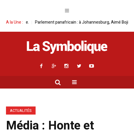
 panafricain : à Johannesburg, Aimé Boji Sangara multiplie les plaidoyers
A la Une :
ACTUALITÉS
Média : Honte et