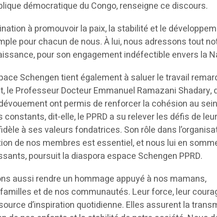
blique démocratique du Congo, renseigne ce discours.
ination à promouvoir la paix, la stabilité et le développe
mple pour chacun de nous. À lui, nous adressons tout no
aissance, pour son engagement indéfectible envers la Na
ace Schengen tient également à saluer le travail remar
t, le Professeur Docteur Emmanuel Ramazani Shadary, 
 le dévouement ont permis de renforcer la cohésion au sei
s constants, dit-elle, le PPRD a su relever les défis de leu
idèle à ses valeurs fondatrices. Son rôle dans l’organisat
ation de nos membres est essentiel, et nous lui en somm
sants, poursuit la diaspora espace Schengen PPRD.
ulons aussi rendre un hommage appuyé à nos mamans,
s familles et de nos communautés. Leur force, leur coura
 source d’inspiration quotidienne. Elles assurent la trans