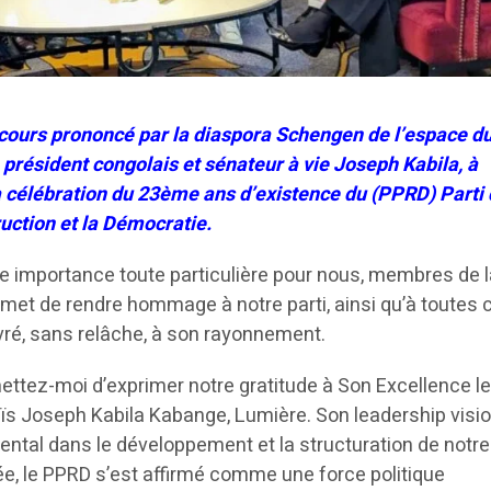
iscours prononcé par la diaspora Schengen de l’espace du
n président congolais et sénateur à vie Joseph Kabila, à
la célébration du 23ème ans d’existence du (PPRD) Parti
uction et la Démocratie.
 importance toute particulière pour nous, membres de l
ermet de rendre hommage à notre parti, ainsi qu’à toutes 
vré, sans relâche, à son rayonnement.
ettez-moi d’exprimer notre gratitude à Son Excellence l
Raïs Joseph Kabila Kabange, Lumière. Son leadership visi
mental dans le développement et la structuration de notre 
ée, le PPRD s’est affirmé comme une force politique