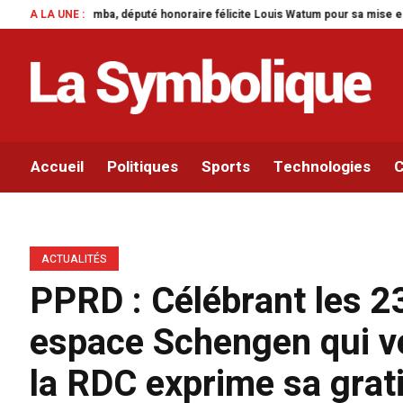
oraire félicite Louis Watum pour sa mise en œuvre de son initiative legislat
A LA UNE :
Accueil
Politiques
Sports
Technologies
C
ACTUALITÉS
PPRD : Célébrant les 23
espace Schengen qui ve
la RDC exprime sa grati