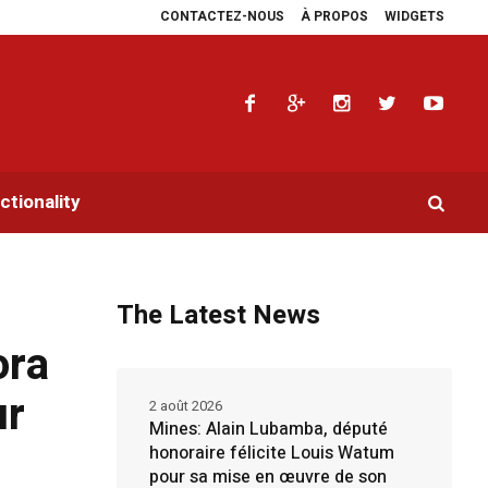
CONTACTEZ-NOUS
À PROPOS
WIDGETS
es plaidoyers en faveur de la RDC.
Parlement panafricain : à Johannesburg, 
tionality
The Latest News
ora
ur
2 août 2026
Mines: Alain Lubamba, député
honoraire félicite Louis Watum
pour sa mise en œuvre de son