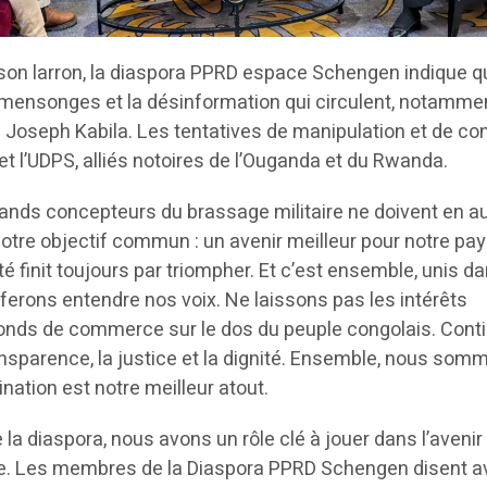
son larron, la diaspora PPRD espace Schengen indique qu’
 mensonges et la désinformation qui circulent, notamme
de Joseph Kabila. Les tentatives de manipulation et de co
t l’UDPS, alliés notoires de l’Ouganda et du Rwanda.
grands concepteurs du brassage militaire ne doivent en 
otre objectif commun : un avenir meilleur pour notre pay
é finit toujours par triompher. Et c’est ensemble, unis d
ferons entendre nos voix. Ne laissons pas les intérêts
fonds de commerce sur le dos du peuple congolais. Cont
ansparence, la justice et la dignité. Ensemble, nous som
ination est notre meilleur atout.
a diaspora, nous avons un rôle clé à jouer dans l’avenir
ue. Les membres de la Diaspora PPRD Schengen disent av