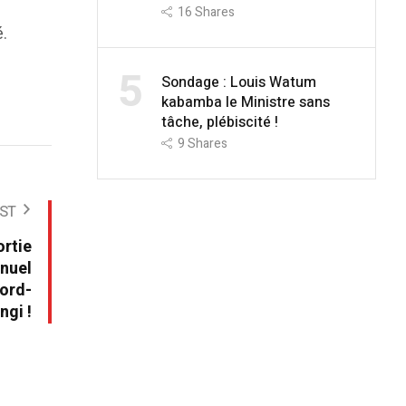
16
Shares
é.
5
Sondage : Louis Watum
kabamba le Ministre sans
tâche, plébiscité !
9
Shares
ST
ortie
nuel
Nord-
ngi !