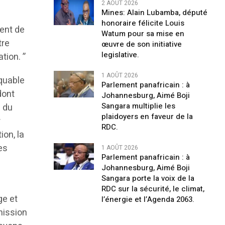
2 AOÛT 2026
Mines: Alain Lubamba, député
honoraire félicite Louis
ment de
Watum pour sa mise en
tre
œuvre de son initiative
legislative.
tion. ”
1 AOÛT 2026
quable
Parlement panafricain : à
dont
Johannesburg, Aimé Boji
Sangara multiplie les
n du
plaidoyers en faveur de la
r
RDC.
ion, la
es
1 AOÛT 2026
Parlement panafricain : à
Johannesburg, Aimé Boji
Sangara porte la voix de la
RDC sur la sécurité, le climat,
ge et
l’énergie et l’Agenda 2063.
mission