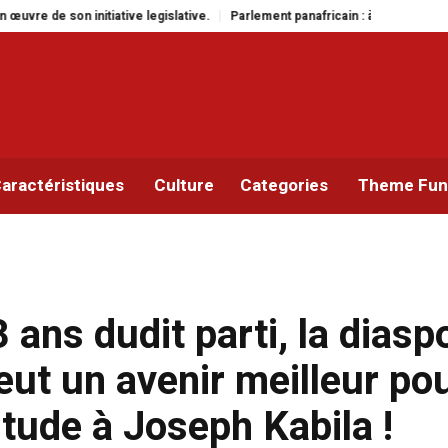
ive.
Parlement panafricain : à Johannesburg, Aimé Boji Sangara multiplie l
aractéristiques
Culture
Categories
Theme Func
 ans dudit parti, la diasp
ut un avenir meilleur po
tude à Joseph Kabila !