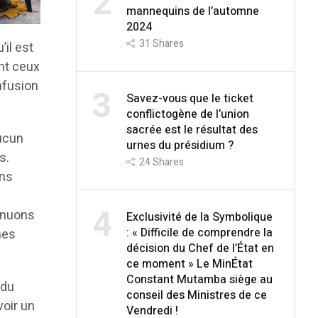
2
mannequins de l’automne
2024
31
Shares
il est
nt ceux
nfusion
3
Savez-vous que le ticket
conflictogène de l’union
sacrée est le résultat des
aucun
urnes du présidium ?
s.
24
Shares
ans
4
inuons
Exclusivité de la Symbolique
: « Difficile de comprendre la
mes
décision du Chef de l’État en
ce moment » Le MinÉtat
Constant Mutamba siège au
 du
conseil des Ministres de ce
oir un
Vendredi !