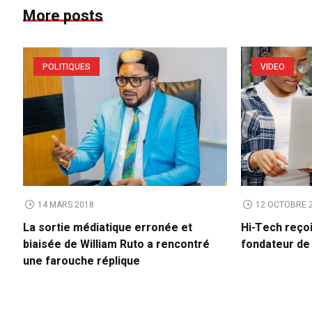
More posts
POLITIQUES
VIDEO
14 MARS 2018
12 OCTOBRE 
La sortie médiatique erronée et
Hi-Tech reço
biaisée de William Ruto a rencontré
fondateur d
une farouche réplique