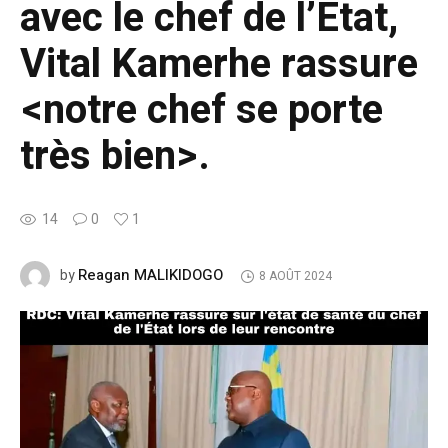
avec le chef de l’État,
Vital Kamerhe rassure
<notre chef se porte
très bien>.
14
0
1
Reagan MALIKIDOGO
by
8 AOÛT 2024