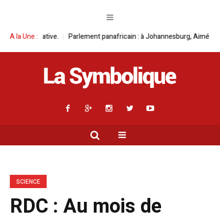
nafricain : à Johannesburg, Aimé Boji Sangara multiplie les plaidoyers en
A la Une :
SCIENCE
RDC : Au mois de