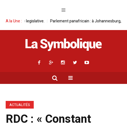
ative.
A la Une :
Parlement panafricain : à Johannesburg, Aimé Boji Sangara multi
ACTUALITÉS
RDC : « Constant