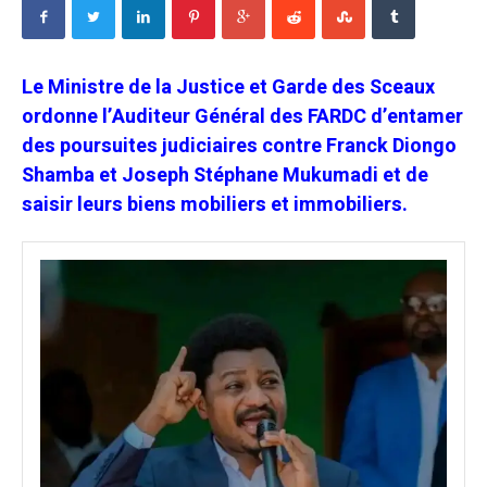
Le Ministre de la Justice et Garde des Sceaux
ordonne l’Auditeur Général des FARDC d’entamer
des poursuites judiciaires contre Franck Diongo
Shamba et Joseph Stéphane Mukumadi et de
saisir leurs biens mobiliers et immobiliers.