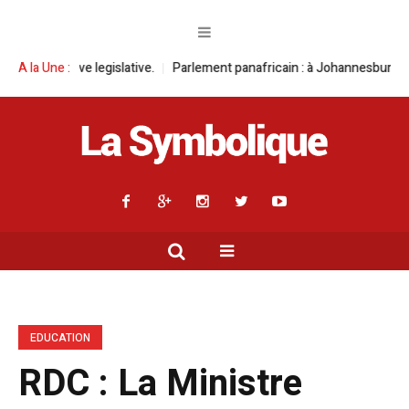
ative.
A la Une :
Parlement panafricain : à Johannesburg, Aimé Boji Sangara multi
EDUCATION
RDC : La Ministre