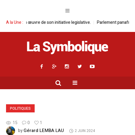
 en œuvre de son initiative legislative.
A la Une :
Parlement panafricain : à Joh
POLITIQUES
15
0
1
Gérard LEMBA LAU
by
2 JUIN 2024