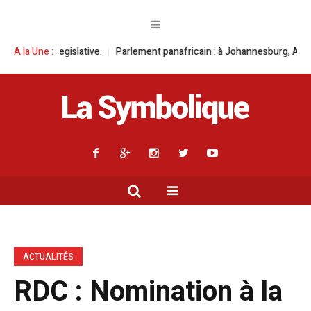
e.
A la Une :
Parlement panafricain : à Johannesburg, Aimé Boji Sangara multiplie
ACTUALITÉS
RDC : Nomination à la