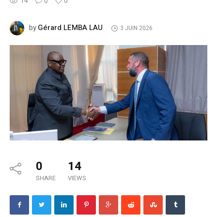
14
0
0
Gérard LEMBA LAU
by
3 JUIN 2026
0
14
SHARE
VIEWS