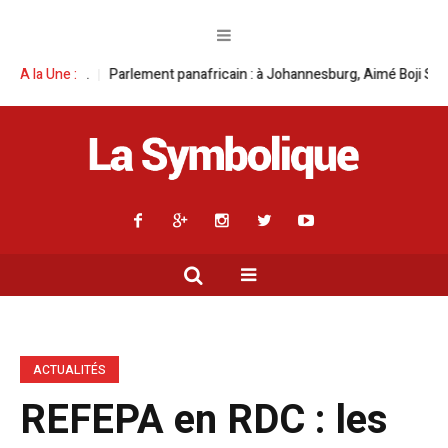
t panafricain : à Johannesburg, Aimé Boji Sangara multiplie les plaidoye
A la Une :
ACTUALITÉS
REFEPA en RDC : les