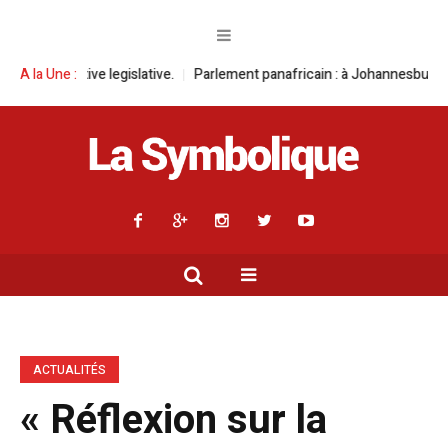
gislative.
A la Une :
Parlement panafricain : à Johannesburg, Aimé Boji Sangara m
ACTUALITÉS
« Réflexion sur la