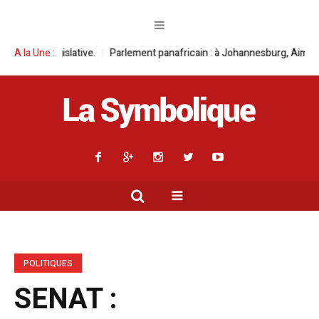
ative.
A la Une :
Parlement panafricain : à Johannesburg, Aimé Boji Sangara multip
POLITIQUES
SENAT :