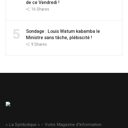
de ce Vendredi !
16
Shares
5
Sondage : Louis Watum kabamba le
Ministre sans tâche, plébiscité !
9
Shares
« La Symbolique » – Votre Magazine d’Information