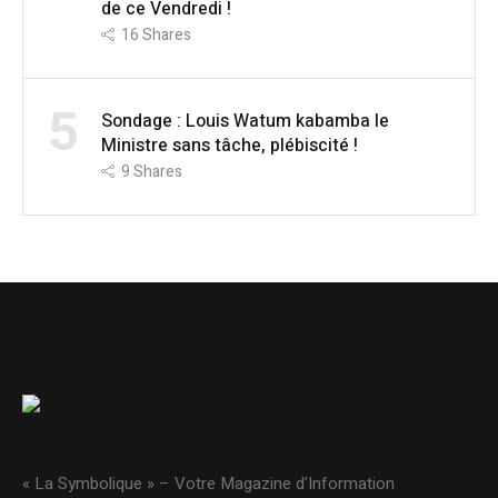
de ce Vendredi !
16
Shares
5
Sondage : Louis Watum kabamba le
Ministre sans tâche, plébiscité !
9
Shares
« La Symbolique » – Votre Magazine d’Information