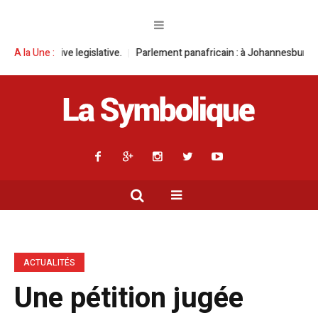
egislative.
A la Une :
Parlement panafricain : à Johannesburg, Aimé Boji Sangara 
ACTUALITÉS
Une pétition jugée