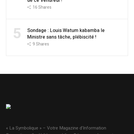
de ce Vendredi !
16
Shares
5
Sondage : Louis Watum kabamba le
Ministre sans tâche, plébiscité !
9
Shares
« La Symbolique » – Votre Magazine d’Information