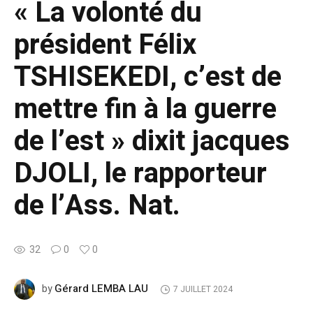
« La volonté du
président Félix
TSHISEKEDI, c’est de
mettre fin à la guerre
de l’est » dixit jacques
DJOLI, le rapporteur
de l’Ass. Nat.
32
0
0
Gérard LEMBA LAU
by
7 JUILLET 2024