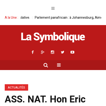
arlement panafricain : à Johannesburg, Aimé Boji Sangara multiplie les pl
A la Une :
ACTUALITÉS
ASS. NAT. Hon Eric