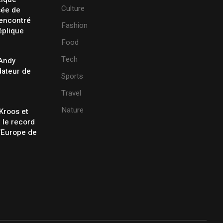
Culture
sée de
rencontré
Fashion
éplique
Food
Tech
 Andy
ateur de
Sports
Travel
Nature
Kroos et
t le record
’Europe de