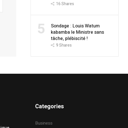
16
Shares
5
Sondage : Louis Watum
kabamba le Ministre sans
tâche, plébiscité !
9
Shares
Categories
Business
tique