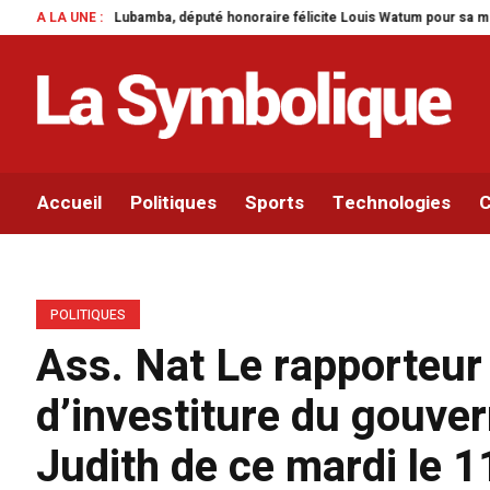
a, député honoraire félicite Louis Watum pour sa mise en œuvre de son initia
A LA UNE :
Accueil
Politiques
Sports
Technologies
C
POLITIQUES
Ass. Nat Le rapporteur 
d’investiture du gouv
Judith de ce mardi le 1