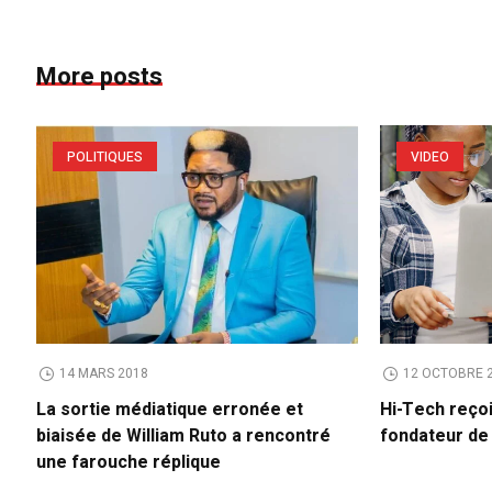
More posts
POLITIQUES
VIDEO
14 MARS 2018
12 OCTOBRE 
La sortie médiatique erronée et
Hi-Tech reço
biaisée de William Ruto a rencontré
fondateur d
une farouche réplique