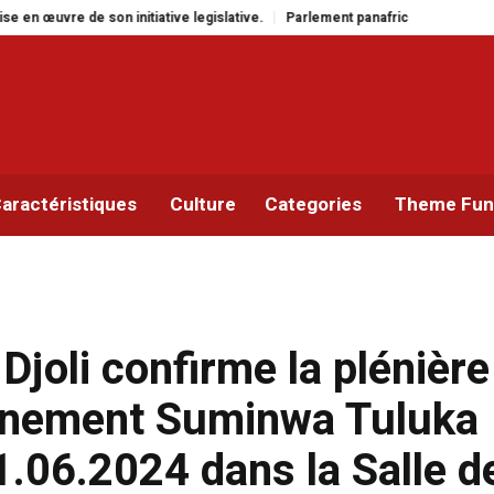
tive legislative.
Parlement panafricain : à Johannesburg, Aimé Boji Sangar
aractéristiques
Culture
Categories
Theme Func
Djoli confirme la plénière
ernement Suminwa Tuluka
1.06.2024 dans la Salle d