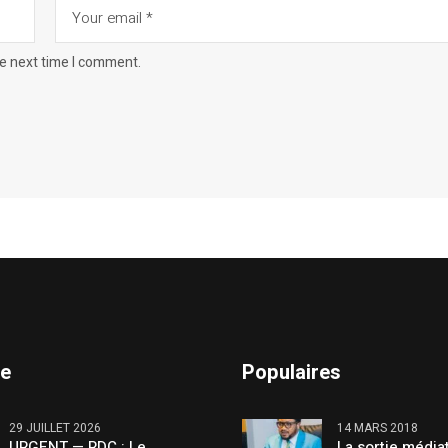
he next time I comment.
te
Populaires
29 JUILLET 2026
14 MARS 2018
URGENT — RDC : Le
La sortie média