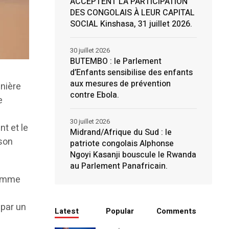
ACCEPTENT LA PARTICIPATION
DES CONGOLAIS À LEUR CAPITAL
SOCIAL Kinshasa, 31 juillet 2026.
30 juillet 2026
BUTEMBO : le Parlement
d’Enfants sensibilise des enfants
aux mesures de prévention
énière
contre Ebola.
e
30 juillet 2026
nt et le
Midrand/Afrique du Sud : le
son
patriote congolais Alphonse
Ngoyi Kasanji bouscule le Rwanda
au Parlement Panafricain.
ramme
 par un
Latest
Popular
Comments