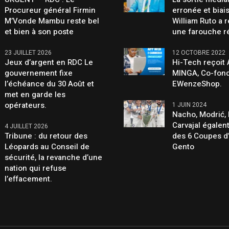
Procureur général Firmin
erronée et biai
M’Vonde Mambu reste bel
William Ruto a 
et bien à son poste
une farouche r
23 JUILLET 2026
12 OCTOBRE 2022
Jeux d’argent en RDC Le
Hi-Tech reçoit
gouvernement fixe
MINGA, Co-fond
l’échéance du 30 Août et
EWenzeShop.
met en garde les
opérateurs.
1 JUIN 2024
Nacho, Modrić, 
Carvajal égalen
4 JUILLET 2026
Tribune : du retour des
des 6 Coupes d
Léopards au Conseil de
Gento
sécurité, la revanche d’une
nation qui refuse
l’effacement.