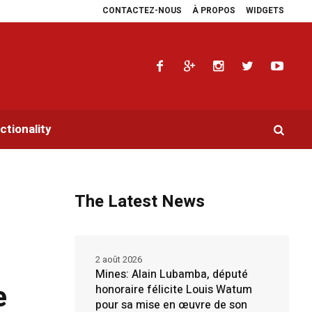
CONTACTEZ-NOUS
À PROPOS
WIDGETS
a multiplie les plaidoyers en faveur de la RDC.
Parlement panafricain : à J
tionality
The Latest News
2 août 2026
Mines: Alain Lubamba, député
e
honoraire félicite Louis Watum
pour sa mise en œuvre de son