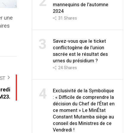
2
mannequins de l’automne
2024
er une
31
Shares
aires
3
Savez-vous que le ticket
conflictogène de l’union
sacrée est le résultat des
urnes du présidium ?
24
Shares
ST
4
redi
Exclusivité de la Symbolique
/M23.
: « Difficile de comprendre la
décision du Chef de l’État en
ce moment » Le MinÉtat
Constant Mutamba siège au
conseil des Ministres de ce
Vendredi !