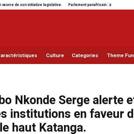
ve.
Parlement panafricain : à Johannesburg, Aimé Boji Sangara multiplie le
aractéristiques
Culture
Categories
Theme Func
bo Nkonde Serge alerte e
des institutions en faveur 
 le haut Katanga.