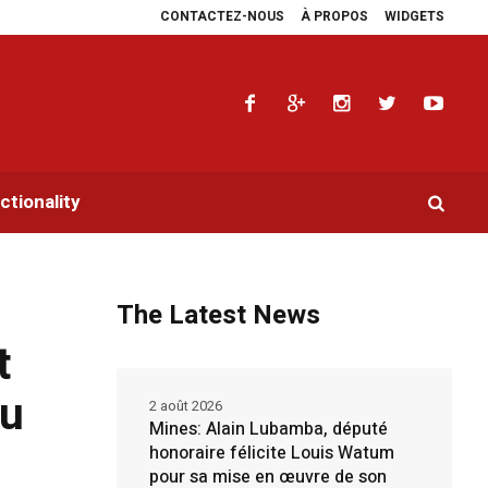
CONTACTEZ-NOUS
À PROPOS
WIDGETS
s plaidoyers en faveur de la RDC.
Parlement panafricain : à Johannesburg, A
tionality
The Latest News
t
du
2 août 2026
Mines: Alain Lubamba, député
honoraire félicite Louis Watum
pour sa mise en œuvre de son