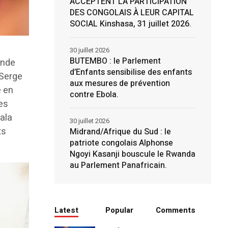
ACCEPTENT LA PARTICIPATION
DES CONGOLAIS À LEUR CAPITAL
SOCIAL Kinshasa, 31 juillet 2026.
30 juillet 2026
BUTEMBO : le Parlement
onde
d’Enfants sensibilise des enfants
 Serge
aux mesures de prévention
é en
contre Ebola.
Les
ala
30 juillet 2026
ts
Midrand/Afrique du Sud : le
patriote congolais Alphonse
Ngoyi Kasanji bouscule le Rwanda
au Parlement Panafricain.
Latest
Popular
Comments