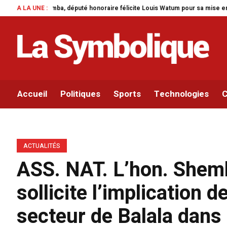
raire félicite Louis Watum pour sa mise en œuvre de son initiative legislati
A LA UNE :
Accueil
Politiques
Sports
Technologies
C
ACTUALITÉS
ASS. NAT. L’hon. Shem
sollicite l’implication 
secteur de Balala dans