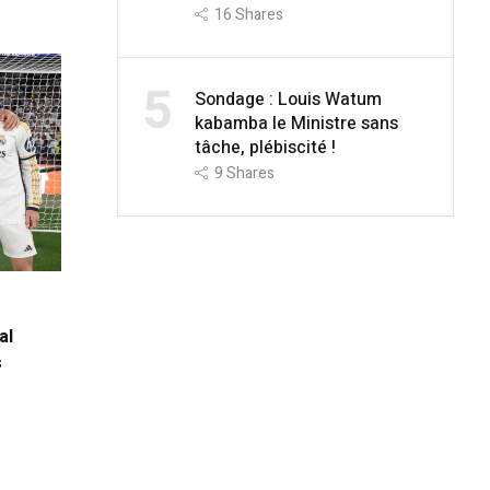
16
Shares
5
Sondage : Louis Watum
kabamba le Ministre sans
tâche, plébiscité !
9
Shares
al
s