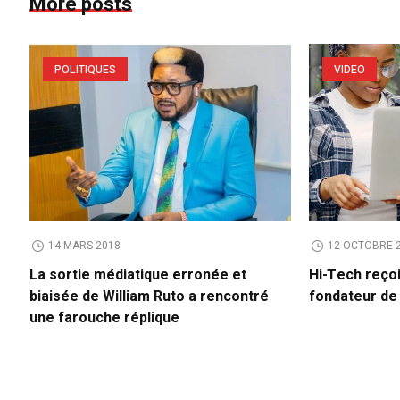
More posts
POLITIQUES
VIDEO
14 MARS 2018
12 OCTOBRE 
La sortie médiatique erronée et
Hi-Tech reço
biaisée de William Ruto a rencontré
fondateur d
une farouche réplique