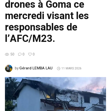
drones à Goma ce
mercredi visant les
responsables de
l’AFC/M23.
50
0
0
Gérard LEMBA LAU
by
11 MARS 2026