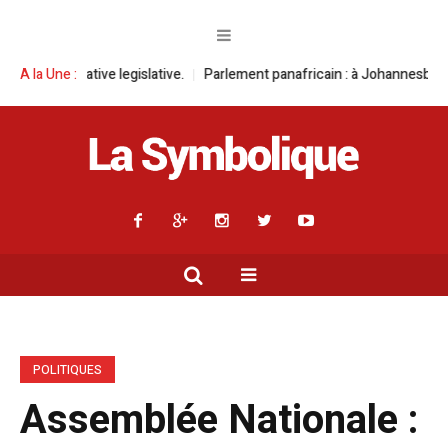
egislative.
A la Une :
Parlement panafricain : à Johannesburg, Aimé Boji Sangara 
POLITIQUES
Assemblée Nationale :