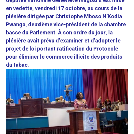
députée nationale Geneviève Inagosi s’est mise
en vedette, vendredi 17 octobre, au cours de la
plénière dirigée par Christophe Mboso N’Kodia
Pwanga, deuxième vice-président de la chambre
basse du Parlement. À son ordre du jour, la
plénière avait prévu d’examiner et d’adopter le
projet de loi portant ratification du Protocole
pour éliminer le commerce illicite des produits
du tabac.