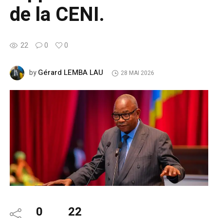
de la CENI.
22
0
0
Gérard LEMBA LAU
by
28 MAI 2026
0
22