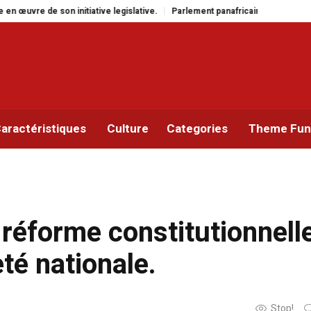
tive legislative.
Parlement panafricain : à Johannesburg, Aimé Boji Sangar
aractéristiques
Culture
Categories
Theme Func
réforme constitutionnelle
té nationale.
Stop!