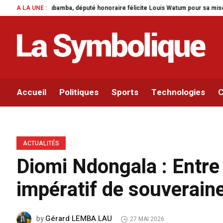
ba, député honoraire félicite Louis Watum pour sa mise en œuvre de son initia
A LA UNE :
Accueil
Politiques
Sports
Technologies
C
ACTUALITÉS
Diomi Ndongala : Entre 
impératif de souveraine
Gérard LEMBA LAU
by
27 MAI 2026