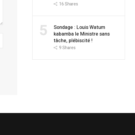
16
Shares
5
Sondage : Louis Watum
kabamba le Ministre sans
tâche, plébiscité !
9
Shares