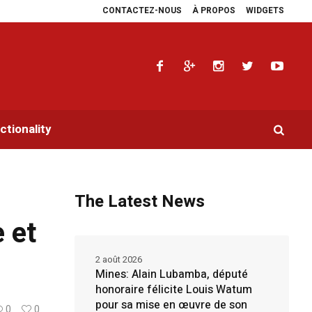
CONTACTEZ-NOUS
À PROPOS
WIDGETS
a multiplie les plaidoyers en faveur de la RDC.
Parlement panafricain : à 
tionality
The Latest News
 et
2 août 2026
Mines: Alain Lubamba, député
honoraire félicite Louis Watum
pour sa mise en œuvre de son
0
0