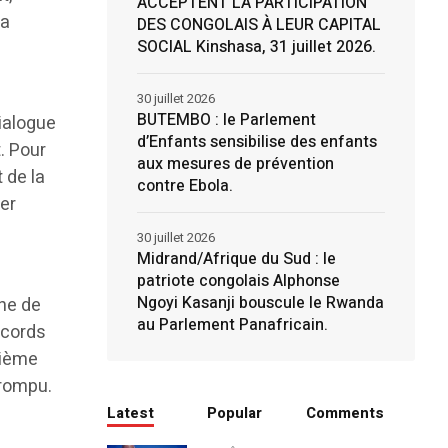
ACCEPTENT LA PARTICIPATION
la
DES CONGOLAIS À LEUR CAPITAL
SOCIAL Kinshasa, 31 juillet 2026.
30 juillet 2026
BUTEMBO : le Parlement
dialogue
d’Enfants sensibilise des enfants
. Pour
aux mesures de prévention
 de la
contre Ebola.
rer
30 juillet 2026
Midrand/Afrique du Sud : le
patriote congolais Alphonse
Ngoyi Kasanji bouscule le Rwanda
ine de
au Parlement Panafricain.
accords
xième
 rompu.
Latest
Popular
Comments