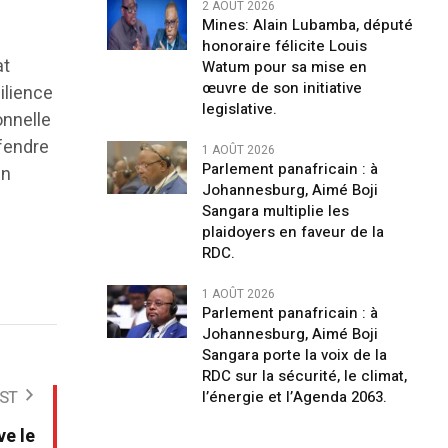
2 AOÛT 2026
Mines: Alain Lubamba, député
honoraire félicite Louis
at
Watum pour sa mise en
œuvre de son initiative
ilience
legislative.
onnelle
éfendre
1 AOÛT 2026
Parlement panafricain : à
en
Johannesburg, Aimé Boji
Sangara multiplie les
plaidoyers en faveur de la
RDC.
1 AOÛT 2026
Parlement panafricain : à
Johannesburg, Aimé Boji
Sangara porte la voix de la
RDC sur la sécurité, le climat,
ST
l’énergie et l’Agenda 2063.
e le