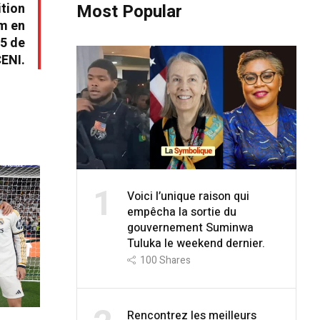
ition
Most Popular
um en
25 de
CENI.
1
Voici l’unique raison qui
empêcha la sortie du
gouvernement Suminwa
Tuluka le weekend dernier.
100
Shares
Rencontrez les meilleurs