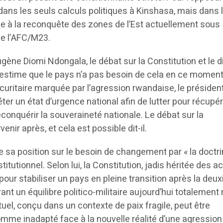
dans les seuls calculs politiques à Kinshasa, mais dans 
ée à la reconquête des zones de l’Est actuellement sous
 de l’AFC/M23.
Eugène Diomi Ndongala, le débat sur la Constitution et le 
 estime que le pays n’a pas besoin de cela en ce moment
sécuritaire marquée par l’agression rwandaise, le président
ter un état d’urgence national afin de lutter pour récupé
onquérir la souveraineté nationale. Le débat sur la
enir après, et cela est possible dit-il.
 sa position sur le besoin de changement par « la doctr
stitutionnel. Selon lui, la Constitution, jadis héritée des 
 pour stabiliser un pays en pleine transition après la deu
ant un équilibre politico-militaire aujourd’hui totalement
tuel, conçu dans un contexte de paix fragile, peut être
me inadapté face à la nouvelle réalité d’une agression