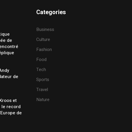
Categories
Business
tique
Culture
sée de
rencontré
Fashion
éplique
Food
Tech
 Andy
ateur de
Sports
Travel
Nature
Kroos et
t le record
’Europe de