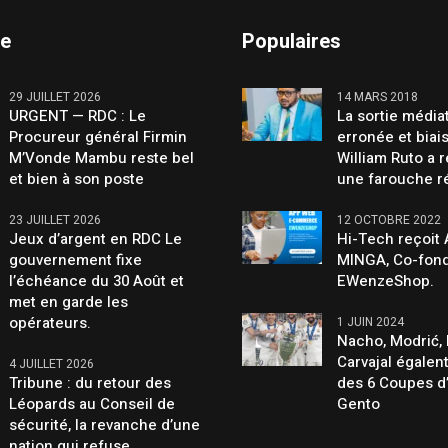
te
Populaires
29 JUILLET 2026
14 MARS 2018
URGENT — RDC : Le
La sortie média
Procureur général Firmin
erronée et biai
M’Vonde Mambu reste bel
William Ruto a 
et bien à son poste
une farouche r
23 JUILLET 2026
12 OCTOBRE 2022
Jeux d’argent en RDC Le
Hi-Tech reçoit
gouvernement fixe
MINGA, Co-fond
l’échéance du 30 Août et
EWenzeShop.
met en garde les
opérateurs.
1 JUIN 2024
Nacho, Modrić, 
Carvajal égalen
4 JUILLET 2026
Tribune : du retour des
des 6 Coupes d
Léopards au Conseil de
Gento
sécurité, la revanche d’une
nation qui refuse