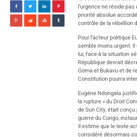
l’urgence ne réside pas 
priorité absolue accord
contrôle de la rébellion
Pour l’acteur politique 
semble moins urgent. Il
lui, face à la situation 
République devrait décré
Goma et Bukavu et de rec
Constitution pourra interv
Eugène Ndongala justifie
la rupture » du Droit Con
de Sun City, était conçu
guerre du Congo, instaur
Il estime que le texte ac
considéré désormais com