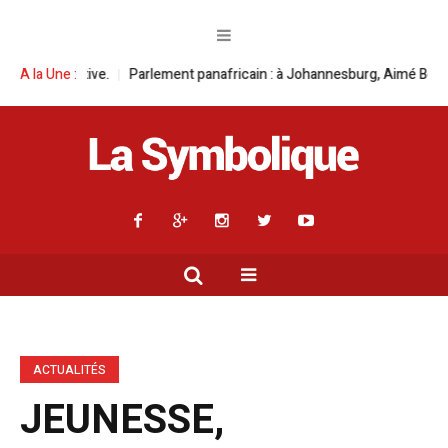
 Johannesburg, Aimé Boji Sangara multiplie les plaidoyers en faveur de l
A la Une :
ACTUALITÉS
JEUNESSE,