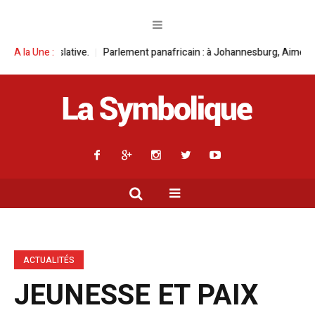
ement panafricain : à Johannesburg, Aimé Boji Sangara multiplie les plai
A la Une :
ACTUALITÉS
JEUNESSE ET PAIX