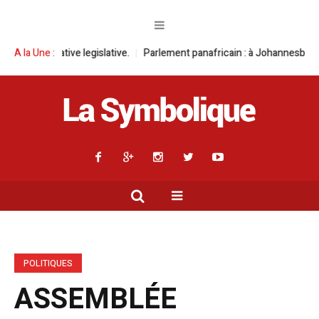
egislative.
A la Une :
Parlement panafricain : à Johannesburg, Aimé Boji Sangara 
POLITIQUES
ASSEMBLÉE